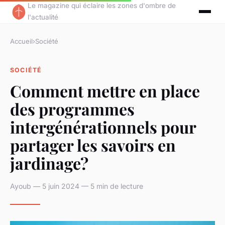
Le magazine qui éclaire les zones d'ombre de
l'actualité
Accueil
›
Société
SOCIÉTÉ
Comment mettre en place
des programmes
intergénérationnels pour
partager les savoirs en
jardinage?
Ayoub — 5 juin 2024 — 5 min de lecture