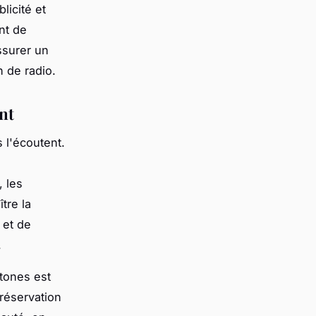
licité et
nt de
ssurer un
n de radio.
nt
s l'écoutent.
, les
tre la
 et de
.
tones est
réservation