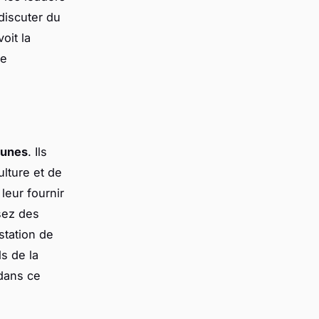
discuter du
oit la
le
eunes
. Ils
ulture et de
 leur fournir
sez des
station de
s de la
dans ce