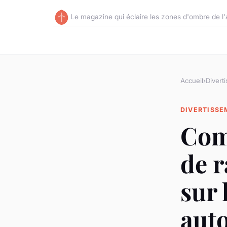
Le magazine qui éclaire les zones d'ombre de l'a
Accueil
›
Divert
DIVERTISS
Com
de 
sur 
aut