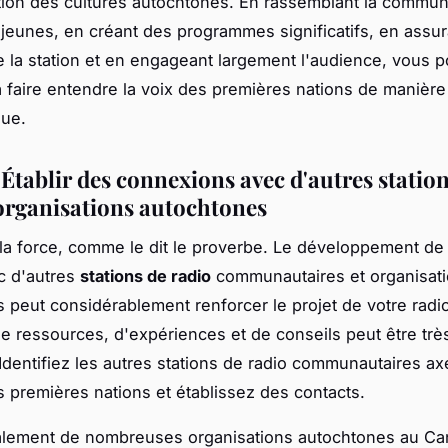
tion des cultures autochtones. En rassemblant la commun
 jeunes, en créant des programmes significatifs, en assur
de la station et en engageant largement l'audience, vous 
à faire entendre la voix des premières nations de manière
que.
 Établir des connexions avec d'autres statio
 organisations autochtones
t la force, comme le dit le proverbe. Le développement de 
c d'autres
stations de radio
communautaires et organisat
 peut considérablement renforcer le projet de votre radio
de ressources, d'expériences et de conseils peut être trè
Identifiez les autres stations de radio communautaires ax
s premières nations et établissez des contacts.
galement de nombreuses organisations autochtones au Ca