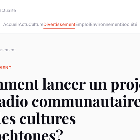
ctualité
Accueil
Actu
Culture
Divertissement
Emploi
Environnement
Société
issement
EMENT
ment lancer un proj
radio communautaire
les cultures
ochtones?