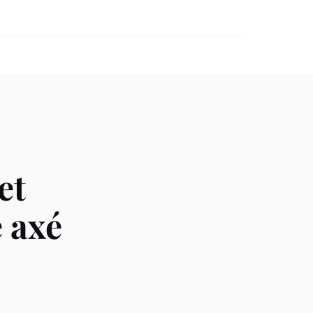
et
 axé