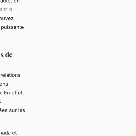
auté, en
ant la
pouvez
 puissante
ns de
relations
ions
. En effet,
s
ées sur les
nada et