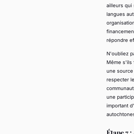
ailleurs qui
langues aut
organisation
financement
répondre ef
N'oubliez p
Même s'ils 
une source 
respecter l
communauté 
une particip
important d
autochtones
Étape 7 :