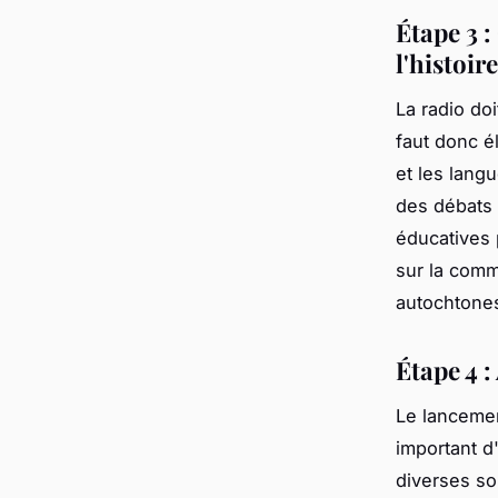
Étape 3 
l'histoi
La radio doi
faut donc é
et les lang
des débats 
éducatives 
sur la comm
autochtones
Étape 4 :
Le lancemen
important d'
diverses s