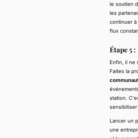
le soutien 
les partena
continuer 
flux consta
Étape 5 
Enfin, il ne
Faites la p
communau
événements 
station. C'
sensibilise
Lancer un p
une entrepr