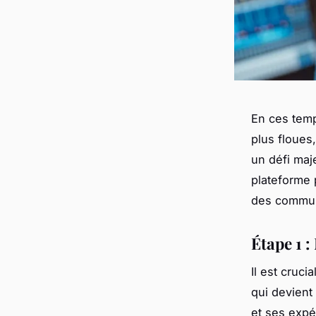
En ces temp
plus floues,
un défi maj
plateforme p
des commun
Étape 1 
Il est cruci
qui devient 
et ses expé