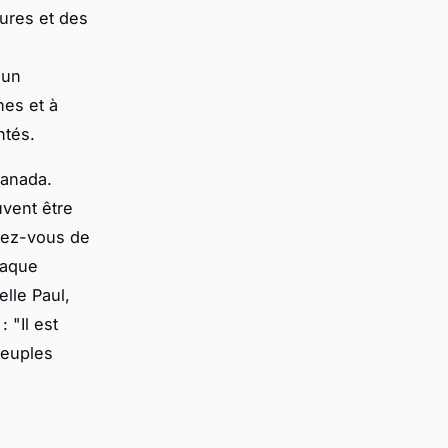
tures et des
 un
es et à
ntés.
Canada.
uvent être
urez-vous de
haque
lle Paul,
 "Il est
peuples