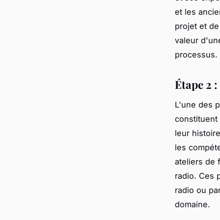
et les anci
projet et d
valeur d'une
processus.
Étape 2 
L'une des p
constituent
leur histoir
les compéte
ateliers de
radio. Ces 
radio ou p
domaine.