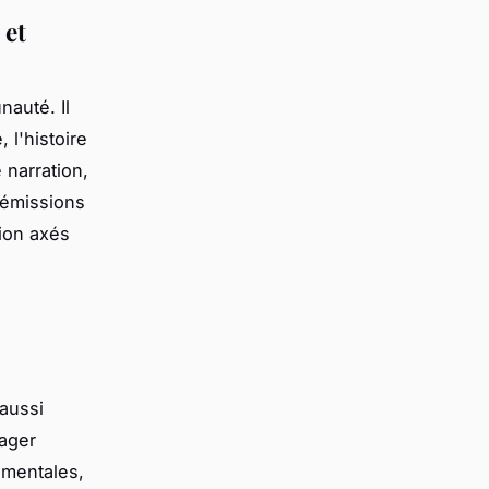
 et
nauté. Il
 l'histoire
 narration,
 émissions
tion axés
 aussi
sager
mentales,