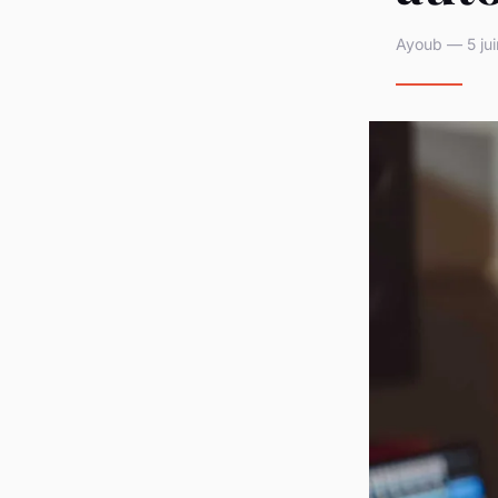
Ayoub — 5 jui