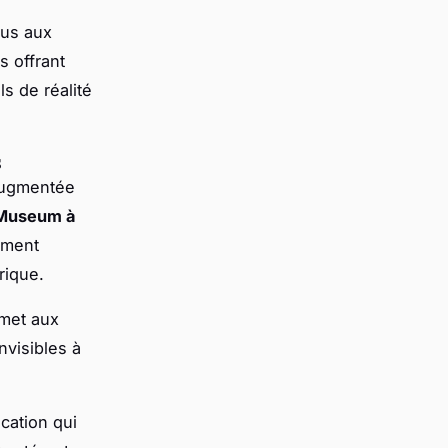
nus aux
s offrant
s de réalité
s
 augmentée
 Museum à
mment
rique.
rmet aux
nvisibles à
cation qui