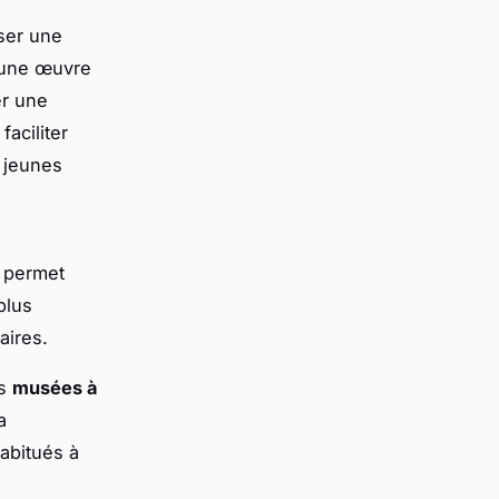
iser une
e une œuvre
er une
faciliter
s jeunes
 permet
plus
aires.
es
musées à
a
habitués à