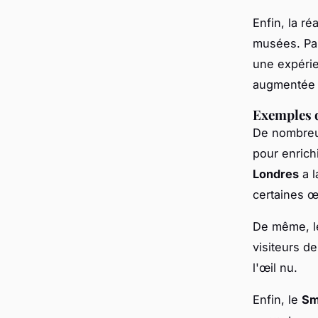
Enfin, la r
musées. Par
une expérie
augmentée 
Exemples d
De nombreux
pour enrich
Londres
a l
certaines œ
De même, 
visiteurs de
l'œil nu.
Enfin, le
Sm