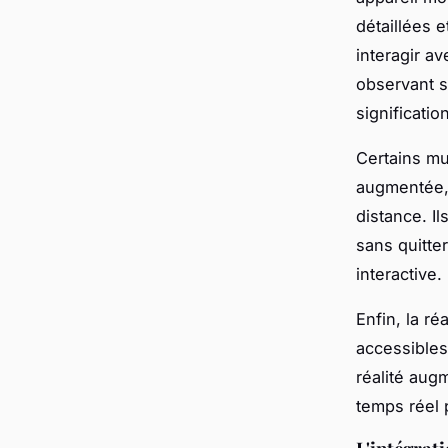
détaillées 
interagir av
observant so
significatio
Certains m
augmentée, 
distance. I
sans quitte
interactive.
Enfin, la ré
accessibles
réalité aug
temps réel 