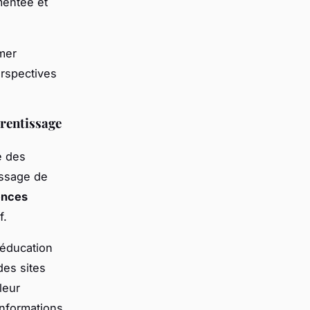
mentée et
mer
erspectives
prentissage
e des
tissage de
ences
f.
éducation
des sites
leur
informations