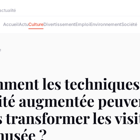
ctualité
Accueil
Actu
Culture
Divertissement
Emploi
Environnement
Société
e
ment les techniques
lité augmentée peuve
s transformer les visi
musée ?