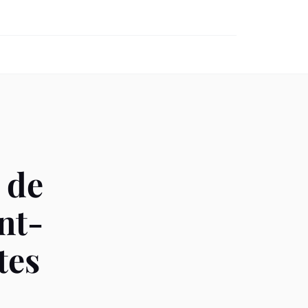
 de
nt-
tes