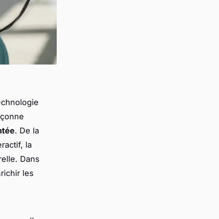
technologie
façonne
ntée
. De la
actif, la
relle. Dans
ichir les