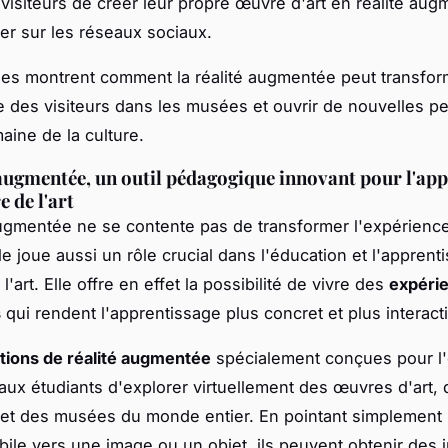
visiteurs de créer leur propre œuvre d'art en réalité aug
ger sur les réseaux sociaux.
es montrent comment la réalité augmentée peut transfor
e des visiteurs dans les musées et ouvrir de nouvelles p
aine de la culture.
 augmentée, un outil pédagogique innovant pour l'ap
e de l'art
augmentée ne se contente pas de transformer l'expérienc
lle joue aussi un rôle crucial dans l'éducation et l'appren
 l'art. Elle offre en effet la possibilité de vivre des
expéri
s
qui rendent l'apprentissage plus concret et plus interacti
ations de réalité augmentée
spécialement conçues pour l'
aux étudiants d'explorer virtuellement des œuvres d'art, 
 et des musées du monde entier. En pointant simplement 
bile vers une image ou un objet, ils peuvent obtenir des 