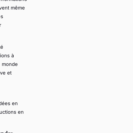
euvent même
es
r
té
tions à
du monde
ve et
idées en
ductions en