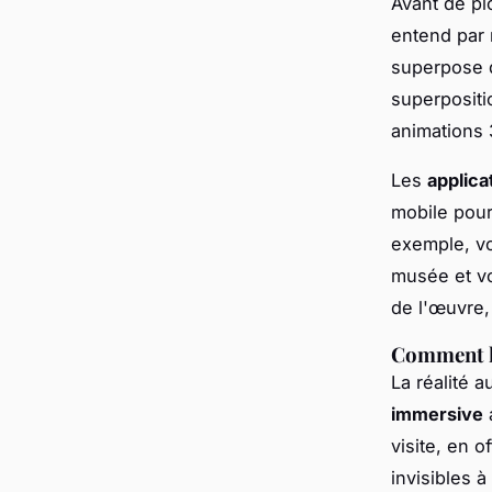
Avant de pl
entend par 
superpose
superpositi
animations 
Les
applica
mobile pour
exemple, v
musée et voi
de l'œuvre,
Comment la
La réalité 
immersive
a
visite, en o
invisibles à 