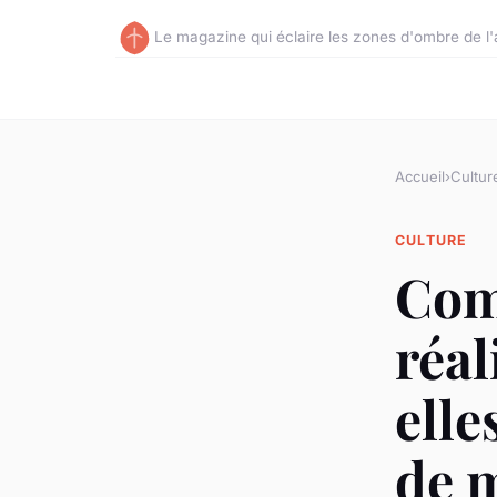
Le magazine qui éclaire les zones d'ombre de l'a
Accueil
›
Cultur
CULTURE
Com
réa
elle
de 