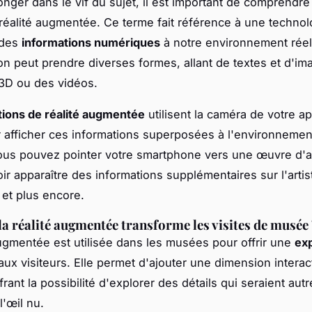
onger dans le vif du sujet, il est important de comprendre
réalité augmentée. Ce terme fait référence à une technol
 des
informations numériques
à notre environnement réel
on peut prendre diverses formes, allant de textes et d'im
3D ou des vidéos.
tions de réalité augmentée
utilisent la caméra de votre ap
 afficher ces informations superposées à l'environnement
ous pouvez pointer votre smartphone vers une œuvre d'a
r apparaître des informations supplémentaires sur l'artiste
 et plus encore.
 réalité augmentée transforme les visites de musée
augmentée est utilisée dans les musées pour offrir une
ex
ux visiteurs. Elle permet d'ajouter une dimension interact
ffrant la possibilité d'explorer des détails qui seraient au
l'œil nu.