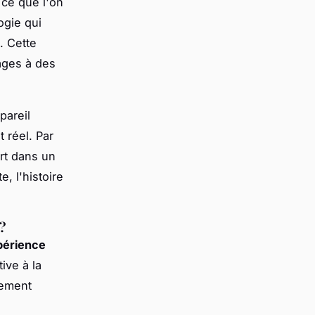
 ce que l'on
ogie qui
. Cette
ages à des
pareil
 réel. Par
rt dans un
, l'histoire
 ?
périence
ive à la
trement